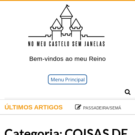
Ir
para
o
conteúdo
principal
Bem-vindos ao meu Reino
Menu Principal
ÚLTIMOS ARTIGOS
PASSADEIRA/SEMÁFOROS/S
Categoria:
COISAS DE