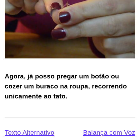
Agora, já posso pregar um botão ou
cozer um buraco na roupa, recorrendo
unicamente ao tato.
Navegação
Texto Alternativo
Balança com Voz