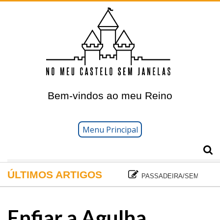
Ir
para
o
conteúdo
principal
Bem-vindos ao meu Reino
Menu Principal
ÚLTIMOS ARTIGOS
PASSADEIRA/SEMÁFOROS/
Enfiar a Agulha